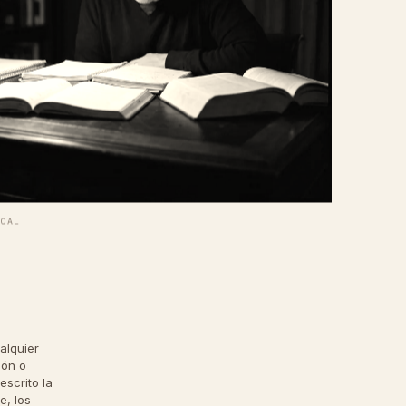
ICAL
alquier
ión o
 escrito la
e, los