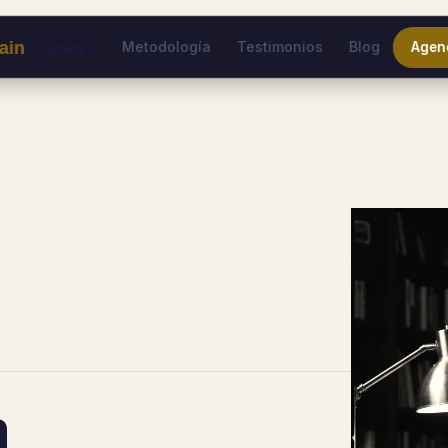
ain
Metodología
Testimonios
Blog
Cursos
Agen
a