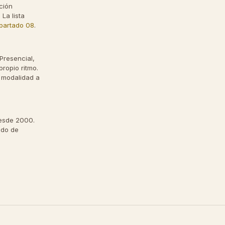
ación
 La lista
partado 08
.
Presencial,
 propio ritmo.
 modalidad a
desde 2000.
tado de