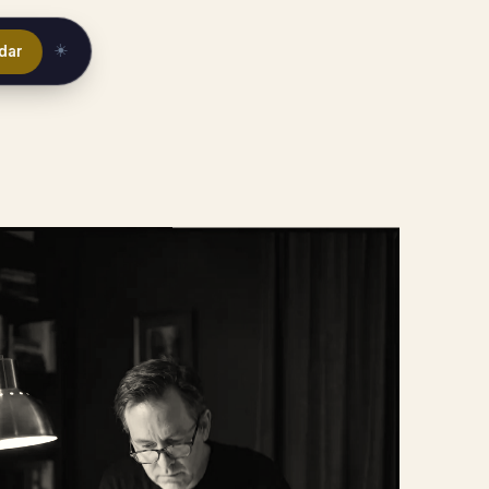
☀️
dar