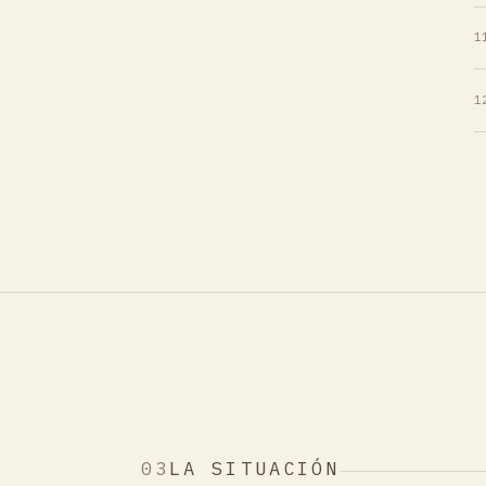
1
1
03
LA SITUACIÓN