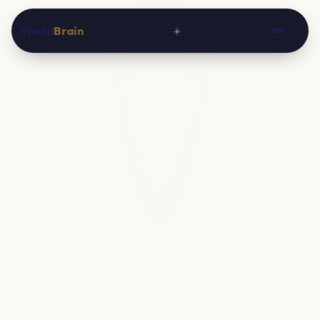
World
Brain
☀️