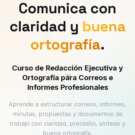
Comunica con
claridad
y
buena
ortografía
.
Curso de Redacción Ejecutiva y
Ortografía para Correos e
Informes Profesionales
Aprende a estructurar correos, informes,
minutas, propuestas y documentos de
trabajo con claridad, precisión, síntesis y
buena ortografía.