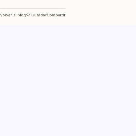
Volver al blog
♡ Guardar
Compartir
Aprende a la velocidad de tu
potencial
Agenda una clase muestra gratuita y descubre de lo
que eres capaz.
Agendar Clase Muestra