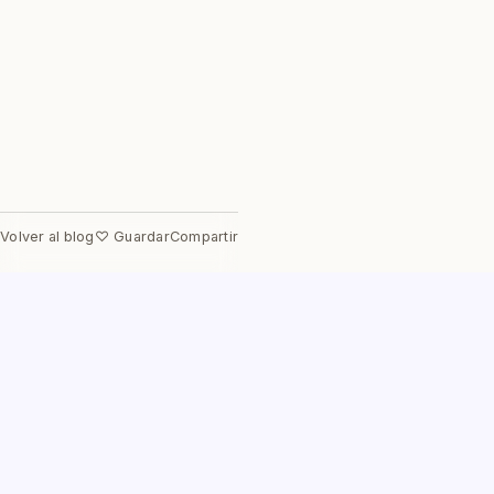
Volver al blog
♡ Guardar
Compartir
Aprende a la velocidad de tu
potencial
Agenda una clase muestra gratuita y descubre de lo
que eres capaz.